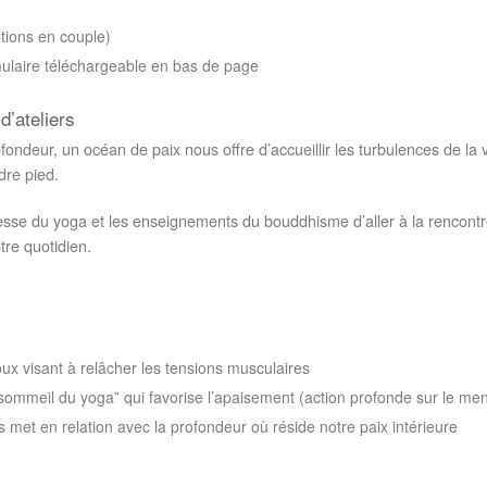
ptions en couple)
ulaire téléchargeable en bas de page
d’ateliers
ondeur, un océan de paix nous offre d’accueillir les turbulences de la 
dre pied.
gesse du yoga et les enseignements du bouddhisme d’aller à la rencontre
tre quotidien.
x visant à relâcher les tensions musculaires
sommeil du yoga” qui favorise l’apaisement (action profonde sur le men
 met en relation avec la profondeur où réside notre paix intérieure