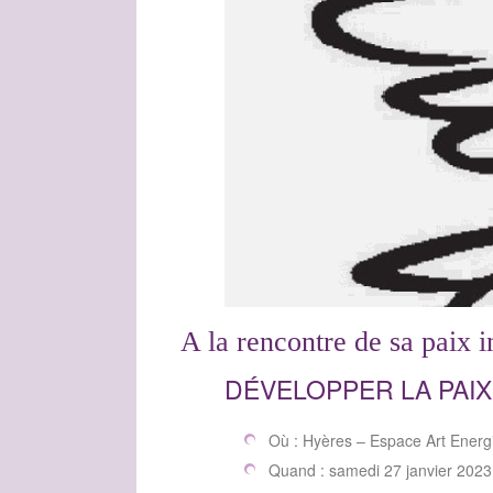
A la rencontre de sa paix i
DÉVELOPPER LA PAIX
Où :
Hyères – Espace Art Energ
Quand :
samedi 27 janvier 2023