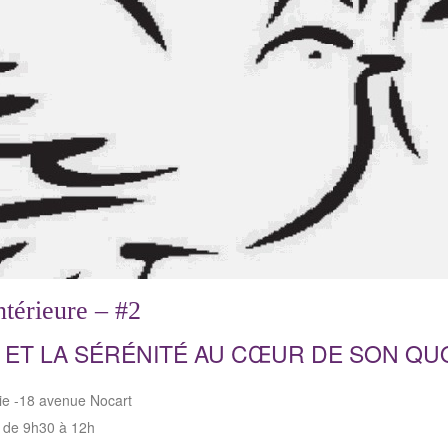
ntérieure – #2
 ET LA SÉRÉNITÉ AU CŒUR DE SON QU
ie -18 avenue Nocart
 de 9h30 à 12h